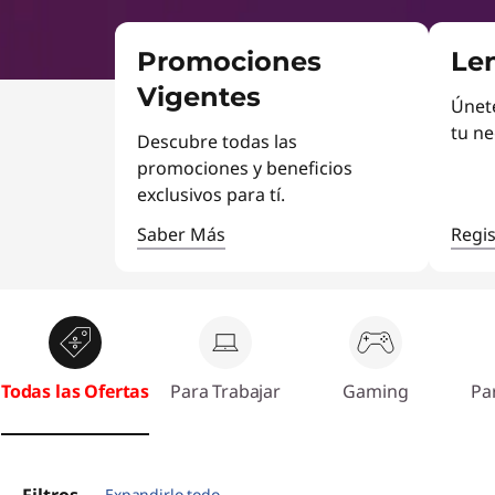
o
r
i
v
Promociones
Le
n
c
o
Vigentes
Únete
i
tu ne
p
e
Descubre todas las
a
promociones y beneficios
n
l
exclusivos para tí.
l
Saber Más
Regis
a
p
t
Todas las Ofertas
Para Trabajar
Gaming
Pa
o
p
Expandirlo todo