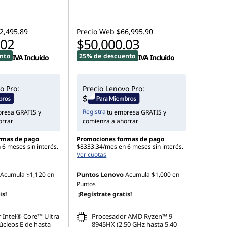
2,495.89
Precio Web
$66,995.90
.02
$50,000.03
nto
25% de descuento
IVA Incluido
IVA Incluido
o Pro:
Precio Lenovo Pro:
Registra
presa GRATIS y
tu empresa GRATIS y
orrar
comienza a ahorrar
rmas de pago
Promociones formas de pago
6 meses sin interés.
$8333.34/mes en 6 meses sin interés.
Ver cuotas
Acumula
$1,120
en
Acumula
$1,000
en
Puntos Lenovo
Puntos
is!
¡Regístrate gratis!
 Intel® Core™ Ultra
Procesador AMD Ryzen™ 9
úcleos E de hasta
8945HX (2,50 GHz hasta 5,40