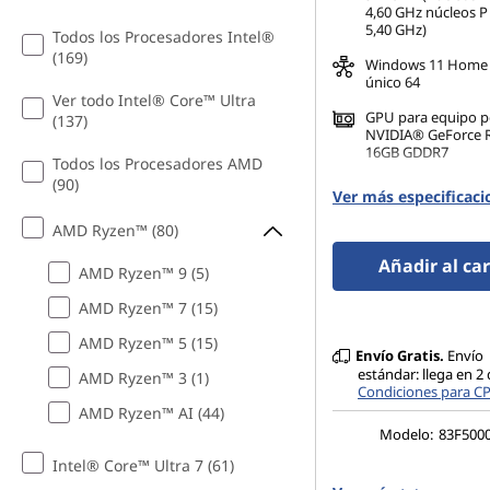
4,60 GHz núcleos P
s
5,40 GHz)
Todos los Procesadores Intel®
(169)
Windows 11 Home 
y
único 64
Ver todo Intel® Core™ Ultra
GPU para equipo po
m
(137)
NVIDIA® GeForce 
16GB GDDR7
Todos los Procesadores AMD
á
(90)
32 GB DDR5-6400M
Ver más especificaci
(CSODIMM)(2 x 16 
s
AMD Ryzen™ (80)
Añadir al car
AMD Ryzen™ 9 (5)
AMD Ryzen™ 7 (15)
AMD Ryzen™ 5 (15)
Envío Gratis.
Envío
estándar: llega en 2 
AMD Ryzen™ 3 (1)
Condiciones para C
AMD Ryzen™ AI (44)
Modelo:
83F500
Intel® Core™ Ultra 7 (61)