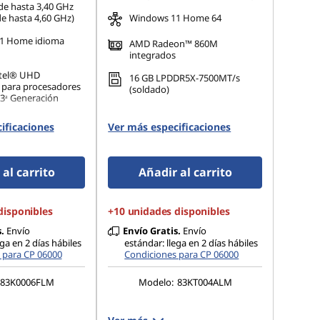
de hasta 3,40 GHz
de hasta 4,60 GHz)
Windows 11 Home 64
1 Home idioma
AMD Radeon™ 860M
integrados
ntel® UHD
16 GB LPDDR5X-7500MT/s
 para procesadores
(soldado)
13ᵃ Generación
5-4800MT/s(8 GB
ificaciones
Ver más especificaciones
8 GB soldado)
al carrito
Añadir al carrito
disponibles
+10 unidades disponibles
.
Envío
Envío Gratis.
Envío
ega en 2 días hábiles
estándar: llega en 2 días hábiles
 para CP 06000
Condiciones para CP 06000
83K0006FLM
Modelo:
83KT004ALM