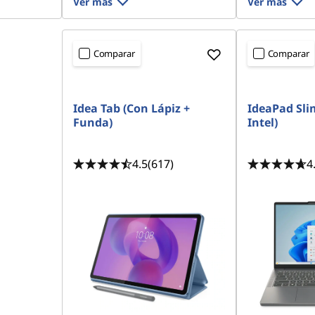
Ver más
Ver más
Comparar
Comparar
Idea Tab (Con Lápiz +
IdeaPad Slim
Funda)
Intel)
4.5
(617)
4