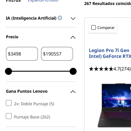
Filtros
267
Resultados coincid
s
,
IA (Inteligencia Artificial)
Comparar
c
Precio
o
Legion Pro 7i Gen 
$
$
m
Intel) GeForce RT
p
4.7
(274)
u
Gana Puntos Lenovo
t
2x: Doble Puntaje (5)
a
Puntaje Base (262)
d