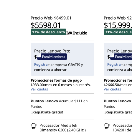
Precio Web
$6499.01
Precio Web
$2
$5598.01
$15,999
13% de descuento
31% de descue
IVA Incluido
Precio Lenovo Pro:
Precio Lenov
Registra
Registra
tu empresa GRATIS y
tu em
comienza a ahorrar
comienza a ah
Promociones formas de pago
Promociones fo
$933.00/mes en 6 meses sin interés.
$2666.50/mes en 
Ver cuotas
Ver cuotas
Acumula
$111
en
Puntos Lenovo
Puntos Lenovo
Puntos
Puntos
¡Regístrate gratis!
¡Regístrate grat
Procesador MediaTek
Procesador
Dimensity 6300 (2,40 GHz )
13420H de 