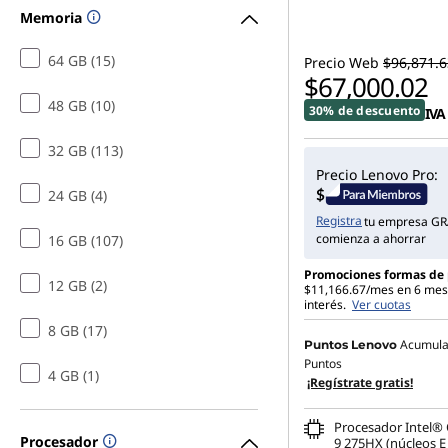
o
Memoria
r
64 GB (15)
Precio Web
$96,871.6
$67,000.02
a
48 GB (10)
30% de descuento
IVA
s
32 GB (113)
,
Precio Lenovo Pro:
24 GB (4)
t
Registra
tu empresa GR
comienza a ahorrar
16 GB (107)
a
Promociones formas de
12 GB (2)
$11,166.67/mes en 6 mes
b
interés.
Ver cuotas
8 GB (17)
l
Acumul
Puntos Lenovo
Puntos
4 GB (1)
¡Regístrate gratis!
e
Procesador Intel® 
t
Procesador
9 275HX (núcleos E