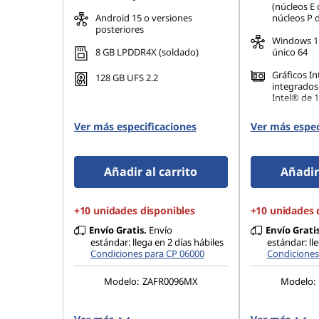
(núcleos E 
Android 15 o versiones
núcleos P 
posteriores
Windows 1
8 GB LPDDR4X (soldado)
único 64
Gráficos I
128 GB UFS 2.2
integrados
Intel® de 
16 GB DDR
Ver más especificaciones
Ver más espec
SODIMM + 
Añadir al carrito
Añadir 
+10 unidades disponibles
+10 unidades 
Envío Gratis.
Envío
Envío Gratis
estándar: llega en 2 días hábiles
estándar: ll
Condiciones para CP 06000
Condiciones
Modelo:
ZAFR0096MX
Modelo: