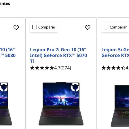
entes
Comparar
Comparar
10 (16"
Legion Pro 7i Gen 10 (16"
Legion 5i Ge
X™ 5080
Intel) GeForce RTX™ 5070
GeForce RT
Ti
4.7
(274)
4