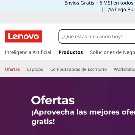
Envíos Gratis + 6 MSI en todos
O
|| ¡Ya llegó Pu
f
e
r
I
r
Inteligencia Artificial
Productos
Soluciones de Nego
t
a
l
a
Ofertas
Laptops
Computadoras de Escritorio
Workstati
c
o
s
n
t
L
e
n
e
¡Aprovecha las mejores ofe
i
d
n
gratis!
o
p