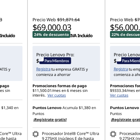
3
Precio Web
$91,871.64
Precio Web
$7
$69,000.03
$56,000
24% de descuento
22% de descue
 Incluido
IVA Incluido
Precio Lenovo Pro:
Precio Lenov
Registra
Registra
ATIS y
tu empresa GRATIS y
tu em
comienza a ahorrar
comienza a ah
 pago
Promociones formas de pago
Promociones fo
es sin
$11,500.01/mes en 6 meses sin
$9333.34/mes en 
interés.
Ver cuotas
Ver cuotas
a
$1,340
en
Acumula
$1,380
en
Puntos Lenovo
Puntos Lenovo
Puntos
Puntos
¡Regístrate gratis!
¡Regístrate grat
Core™ Ultra
Procesador Intel® Core™ Ultra
Procesador
 de hasta
9 275HX (núcleos E de hasta
9 275HX (n