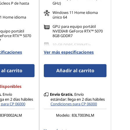
úcleos P de hasta
GHz)
Windows 11 Home idioma
1 Home idioma
único 64
GPU para equipo portátil
quipo portátil
NVIDIA® GeForce RTX™ 5070
eForce RTX™ 5070
8GB GDDR7
7
32 GB DDR5-5200MT/s
5-5600MT/s
(SODIMM)(2 x 16 GB)
ificaciones
Ver más especificaciones
 x 16 GB)
al carrito
Añadir al carrito
disponibles
.
Envío
Envío Gratis.
Envío
ega en 2 días hábiles
estándar: llega en 2 días hábiles
 para CP 06000
Condiciones para CP 06000
83F0002ALM
Modelo:
83LT003NLM