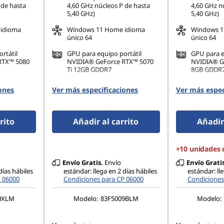
 de hasta
4,60 GHz núcleos P de hasta
4,60 GHz n
5,40 GHz)
5,40 GHz)
idioma
Windows 11 Home idioma
Windows 1
único 64
único 64
rtátil
GPU para equipo portátil
GPU para e
RTX™ 5080
NVIDIA® GeForce RTX™ 5070
NVIDIA® G
Ti 12GB GDDR7
8GB GDDR
T/s
32 GB DDR5-6400MT/s
32 GB DDR
ones
Ver más especificaciones
Ver más espec
GB)
(CSODIMM)(2 x 16 GB)
(SODIMM)(2
rito
Añadir al carrito
Añadir 
+10 unidades 
Envío Gratis.
Envío
Envío Gratis
días hábiles
estándar: llega en 2 días hábiles
estándar: ll
P 06000
Condiciones para CP 06000
Condiciones
0XLM
Modelo:
83F5009BLM
Modelo: