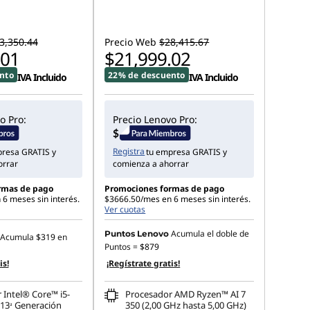
3,350.44
Precio Web
$28,415.67
.01
$21,999.02
nto
22% de descuento
IVA Incluido
IVA Incluido
o Pro:
Precio Lenovo Pro:
Registra
presa GRATIS y
tu empresa GRATIS y
orrar
comienza a ahorrar
rmas de pago
Promociones formas de pago
6 meses sin interés.
$3666.50/mes en 6 meses sin interés.
Ver cuotas
Acumula el doble de
Puntos Lenovo
Acumula
$319
en
Puntos =
$879
is!
¡Regístrate gratis!
 Intel® Core™ i5-
Procesador AMD Ryzen™ AI 7
13ᵃ Generación
350 (2,00 GHz hasta 5,00 GHz)